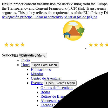
Ensure proper consent transmission for users visiting from the Eu
the Transparency and Consent Framework (TCF) (link Transparency a
segments. This policy reflects the requirements of the EU ePrivacy
navegación principal
Saltar al contenido
Saltar al pie de página
Selecciona tu idioma
ES
Más
Open More Menu
Inicio
Hotel
Open Hotel Menu
Habitaciones
Mirador
Centro de Aventura
Eventos
Open Eventos Menu
Grupos de Incentivos
Bodas
Retiros de Bienestar
Almuerzos o Cenas tipo Parrillada
Escapes corporativos y académicos