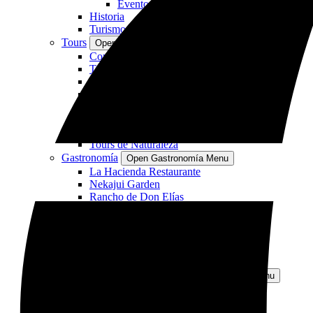
Eventos con Temas Especiales
Historia
Turismo Sostenible
Tours
Open Tours Menu
Combo Tours
Tours de Aventura
Tours Privados
Tours de Caminata
Cabalgatas
Ciclismo de Montaña
Actividades de Relajación
Tours de Naturaleza
Gastronomía
Open Gastronomía Menu
La Hacienda Restaurante
Nekajui Garden
Rancho de Don Elías
Rincón del Café
Cantina Guanacaste
Bienestar
Open Bienestar Menu
Simbiosis Spa ES
Cataratas
Rincón de la Vieja
Open Rincón de la Vieja Menu
Sobre el Parque
Leyenda del Volcán