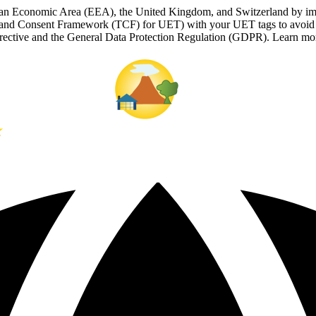
ropean Economic Area (EEA), the United Kingdom, and Switzerland by i
nd Consent Framework (TCF) for UET) with your UET tags to avoid an
 Directive and the General Data Protection Regulation (GDPR). Learn m