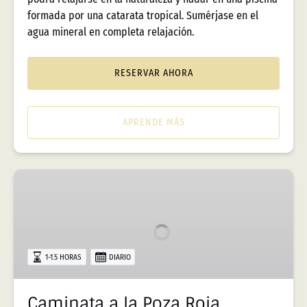
formada por una catarata tropical. Sumérjase en el
agua mineral en completa relajación.
RESERVAR AHORA
APRENDE MÁS
Caminata
a
la
Poza
Roja
1-1.5 HORAS
DIARIO
Caminata a la Poza Roja