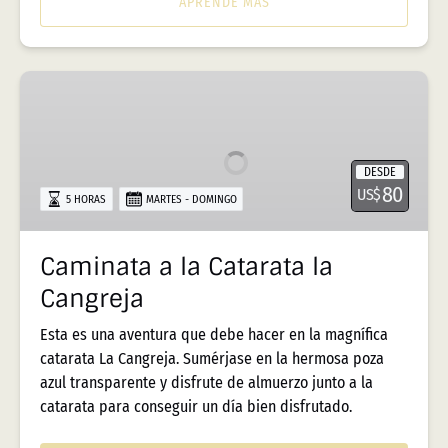
APRENDE MÁS
Caminata
a
la
Catarata
DESDE
la
80
US$
5 HORAS
MARTES - DOMINGO
Cangreja
Caminata a la Catarata la
Cangreja
Esta es una aventura que debe hacer en la magnífica
catarata La Cangreja. Sumérjase en la hermosa poza
azul transparente y disfrute de almuerzo junto a la
catarata para conseguir un día bien disfrutado.