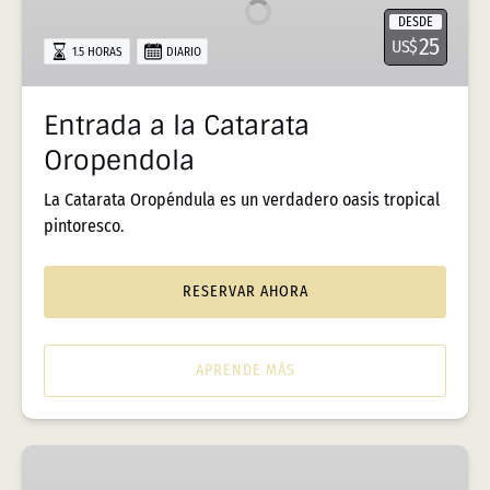
Catarata
DESDE
Oropendola
25
US$
1.5 HORAS
DIARIO
Entrada a la Catarata
Oropendola
La Catarata Oropéndula es un verdadero oasis tropical
pintoresco.
RESERVAR AHORA
APRENDE MÁS
Entrada
a