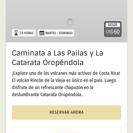
a
Las
Pailas
DESDE
y
60
US$
3.5 HORAS
MARTES - DOMINGO
La
Catarata
Oropéndola
Caminata a Las Pailas y La
Catarata Oropéndola
¡Explore uno de los volcanes más activos de Costa Rica!
El volcán Rincón de la Vieja es único en el país. Luego
disfrute de un refrescante chapuzón en la
deslumbrante Catarata Oropéndola.
RESERVAR AHORA