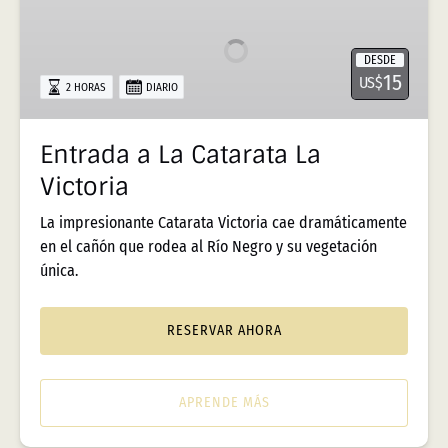
La
Catarata
DESDE
La
15
US$
2 HORAS
DIARIO
Victoria
Entrada a La Catarata La
Victoria
La impresionante Catarata Victoria cae dramáticamente
en el cañón que rodea al Río Negro y su vegetación
única.
RESERVAR AHORA
APRENDE MÁS