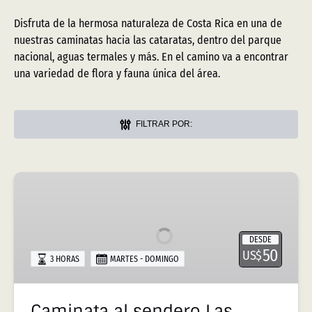
Disfruta de la hermosa naturaleza de Costa Rica en una de
nuestras caminatas hacia las cataratas, dentro del parque
nacional, aguas termales y más. En el camino va a encontrar
una variedad de flora y fauna única del área.
FILTRAR POR:
Caminata
al
sendero
Las
DESDE
Pailas
50
US$
3 HORAS
MARTES - DOMINGO
Caminata al sendero Las