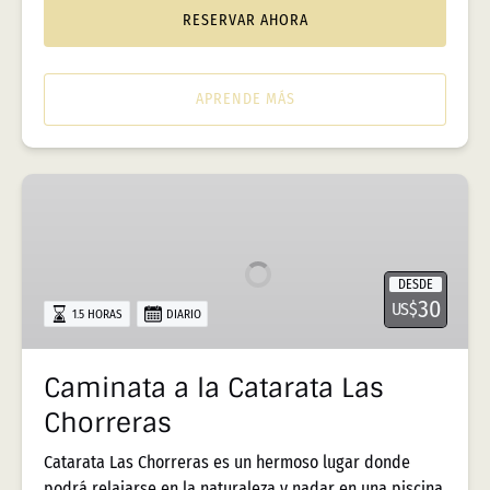
RESERVAR AHORA
APRENDE MÁS
Caminata
a
la
Catarata
DESDE
Las
30
US$
1.5 HORAS
DIARIO
Chorreras
Caminata a la Catarata Las
Chorreras
Catarata Las Chorreras es un hermoso lugar donde
podrá relajarse en la naturaleza y nadar en una piscina