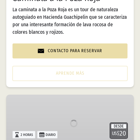
La caminata a la Poza Roja es un tour de naturaleza
autoguiado en Hacienda Guachipelin que se caracteriza
por una interesante formación de lava rocosa de
colores blancos y rojizos.
CONTACTO PARA RESERVAR
APRENDE MÁS
Entrada
a
La
Catarata
DESDE
Las
20
US$
2 HORAS
DIARIO
Chorreras