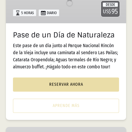
Día
DESDE
de
95
US$
5 HORAS
DIARIO
Naturaleza
Pase de un Día de Naturaleza
Este pase de un día junto al Parque Nacional Rincón
de la Vieja incluye una caminata al sendero Las Pailas;
Catarata Oropendola; Aguas termales de Río Negro; y
almuerzo buffet. ¡Hágalo todo en este combo tour!
RESERVAR AHORA
APRENDE MÁS
Caminata