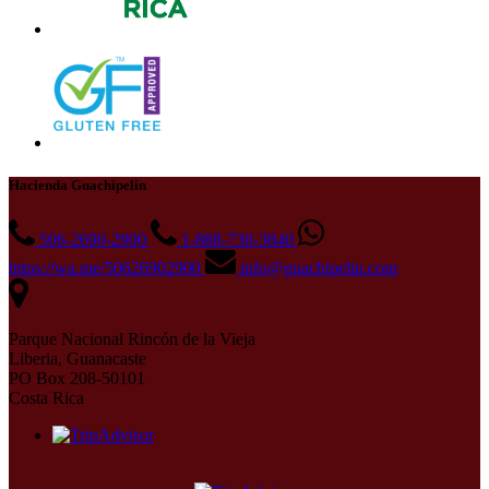
Hacienda Guachipelín
506-2690-2900
1-888-730-3840
https://wa.me/50626902900
info@guachipelin.com
Parque Nacional Rincón de la Vieja
Liberia, Guanacaste
PO Box 208-50101
Costa Rica