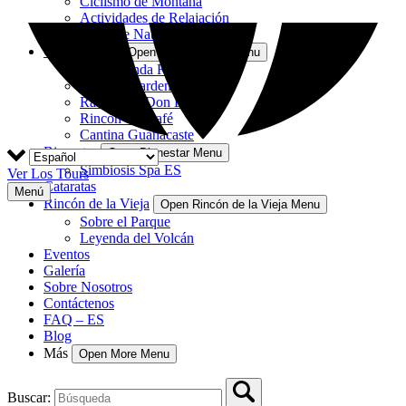
Ciclismo de Montaña
Actividades de Relajación
Tours de Naturaleza
Gastronomía
Open Gastronomía Menu
La Hacienda Restaurante
Nekajui Garden
Rancho de Don Elías
Rincón del Café
Cantina Guanacaste
Bienestar
Open Bienestar Menu
Simbiosis Spa ES
Ver Los Tours
Cataratas
Menú
Rincón de la Vieja
Open Rincón de la Vieja Menu
Sobre el Parque
Leyenda del Volcán
Eventos
Galería
Sobre Nosotros
Contáctenos
FAQ – ES
Blog
Más
Open More Menu
Buscar: