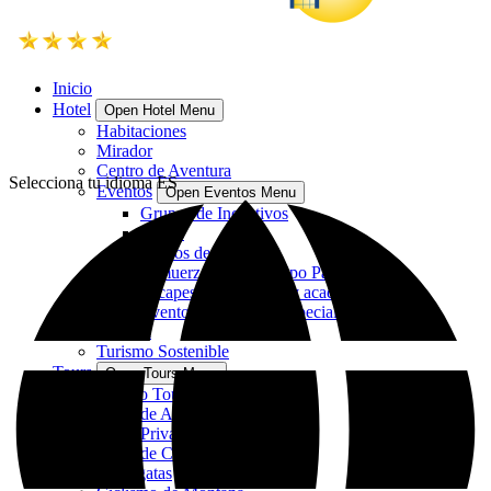
Inicio
Hotel
Open Hotel Menu
Habitaciones
Mirador
Centro de Aventura
Selecciona tu idioma
ES
Eventos
Open Eventos Menu
Grupos de Incentivos
Bodas
Retiros de Bienestar
Almuerzos o Cenas tipo Parrillada
Escapes corporativos y académicos
Eventos con Temas Especiales
Historia
Turismo Sostenible
Tours
Open Tours Menu
Combo Tours
Tours de Aventura
Tours Privados
Tours de Caminata
Cabalgatas