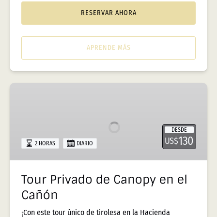
RESERVAR AHORA
APRENDE MÁS
Tour
Privado
de
Canopy
DESDE
en
130
US$
2 HORAS
DIARIO
el
Cañón
Tour Privado de Canopy en el
Cañón
¡Con este tour único de tirolesa en la Hacienda