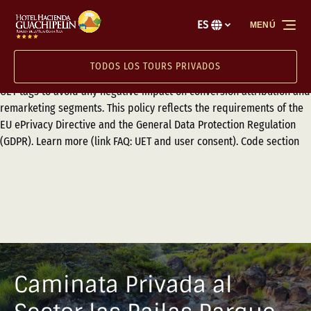
Ensure proper consent transmission for users visiting from the
Saltar a la navegación principal
Saltar al contenido
Saltar al pie de página
European Economic Area (EEA), the United Kingdom, and
ES
MENÚ
Selecciona
Switzerland by implementing Consent Mode (link Setting up UET for
tu
consent mode) or the Transparency and Consent Framework (TCF)
idioma
TODOS LOS TOURS PRIVADOS
(link Transparency and Consent Framework (TCF) for UET) with your
UET tags to avoid any negative impact on conversion attribution and
remarketing segments. This policy reflects the requirements of the
EU ePrivacy Directive and the General Data Protection Regulation
(GDPR). Learn more (link FAQ: UET and user consent). Code section
Caminata Privada al