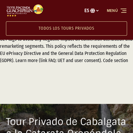
Ensure proper consent transmission for users visiting from the
Saltar a la navegación principal
Saltar al contenido
Saltar al pie de página
European Economic Area (EEA), the United Kingdom, and
ES
MENÚ
Selecciona
Switzerland by implementing Consent Mode (link Setting up UET for
tu
consent mode) or the Transparency and Consent Framework (TCF)
idioma
TODOS LOS TOURS PRIVADOS
(link Transparency and Consent Framework (TCF) for UET) with your
UET tags to avoid any negative impact on conversion attribution and
remarketing segments. This policy reflects the requirements of the
EU ePrivacy Directive and the General Data Protection Regulation
(GDPR). Learn more (link FAQ: UET and user consent). Code section
Tour Privado de Cabalgata