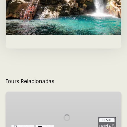
Tours Relacionadas
Tour
Privado
de
Cañoning
DESDE
140
US$