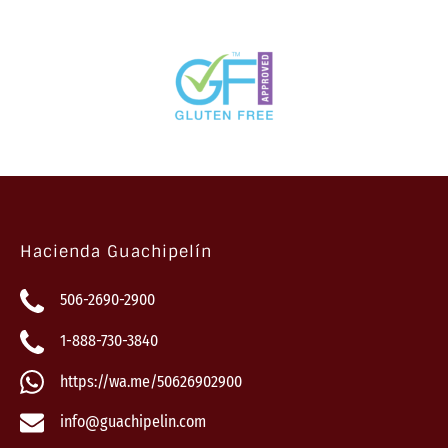
Hacienda Guachipelín
506-2690-2900
1-888-730-3840
https://wa.me/50626902900
info@guachipelin.com