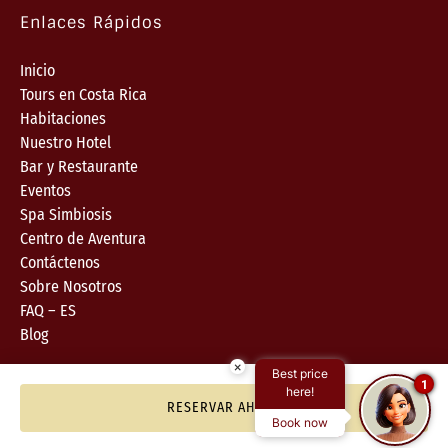
Enlaces Rápidos
Inicio
Tours en Costa Rica
Habitaciones
Nuestro Hotel
Bar y Restaurante
Eventos
Spa Simbiosis
Centro de Aventura
Contáctenos
Sobre Nosotros
FAQ – ES
Blog
×
Best price
1
here!
RESERVAR AHORA
Book now
Declaración De Privacidad Y Cookies