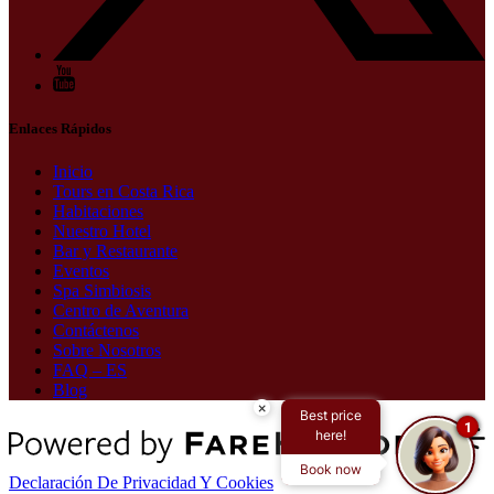
Enlaces Rápidos
Inicio
Tours en Costa Rica
Habitaciones
Nuestro Hotel
Bar y Restaurante
Eventos
Spa Simbiosis
Centro de Aventura
Contáctenos
Sobre Nosotros
FAQ – ES
Blog
×
Best price
1
here!
Book now
Declaración De Privacidad Y Cookies