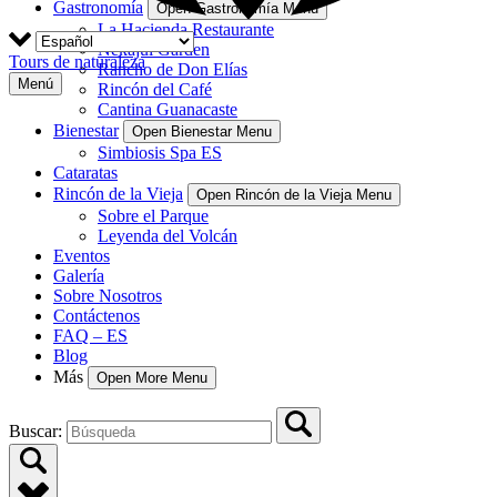
Gastronomía
Open Gastronomía Menu
La Hacienda Restaurante
Nekajui Garden
Tours de naturaleza
Rancho de Don Elías
Menú
Rincón del Café
Cantina Guanacaste
Bienestar
Open Bienestar Menu
Simbiosis Spa ES
Cataratas
Rincón de la Vieja
Open Rincón de la Vieja Menu
Sobre el Parque
Leyenda del Volcán
Eventos
Galería
Sobre Nosotros
Contáctenos
FAQ – ES
Blog
Más
Open More Menu
Buscar: