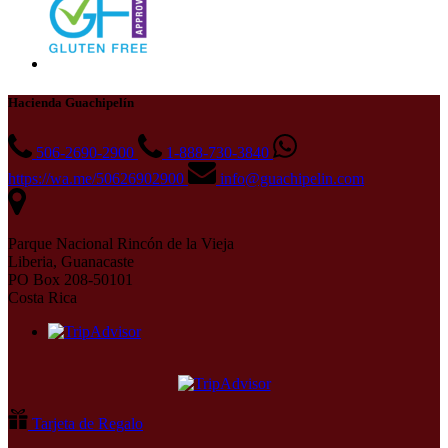
Hacienda Guachipelín
506-2690-2900
1-888-730-3840
https://wa.me/50626902900
info@guachipelin.com
Parque Nacional Rincón de la Vieja
Liberia, Guanacaste
PO Box 208-50101
Costa Rica
Tarjeta de Regalo