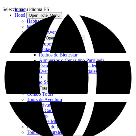
Selecciona tu idioma
Inicio
ES
Hotel
Open Hotel Menu
Habitaciones
Mirador
Centro de Aventura
Eventos
Open Eventos Menu
Grupos de Incentivos
Bodas
Retiros de Bienestar
Almuerzos o Cenas tipo Parrillada
Escapes corporativos y académicos
Eventos con Temas Especiales
Historia
Turismo Sostenible
Tours
Open Tours Menu
Combo Tours
Tours de Aventura
Tours Privados
Tours de Caminata
Cabalgatas
Ciclismo de Montaña
Actividades de Relajación
Tours de Naturaleza