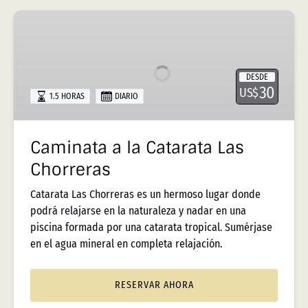
Caminata
a
la
Catarata
DESDE
Las
30
US$
1.5 HORAS
DIARIO
Chorreras
Caminata a la Catarata Las
Chorreras
Catarata Las Chorreras es un hermoso lugar donde
podrá relajarse en la naturaleza y nadar en una
piscina formada por una catarata tropical. Sumérjase
en el agua mineral en completa relajación.
RESERVAR AHORA