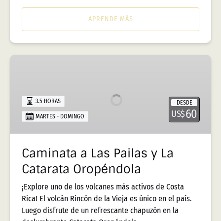
APRENDE MÁS
Caminata
a
Las
Pailas
3.5 HORAS
DESDE
y
60
US$
MARTES - DOMINGO
La
Catarata
Oropéndola
Caminata a Las Pailas y La
Catarata Oropéndola
¡Explore uno de los volcanes más activos de Costa
Rica! El volcán Rincón de la Vieja es único en el país.
Luego disfrute de un refrescante chapuzón en la