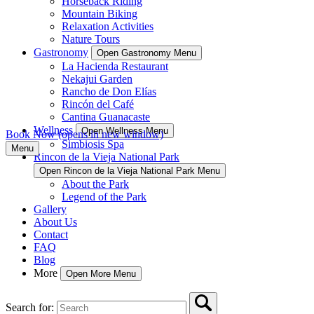
Horseback Riding
Mountain Biking
Relaxation Activities
Nature Tours
Gastronomy
Open Gastronomy Menu
La Hacienda Restaurant
Nekajui Garden
Rancho de Don Elías
Rincón del Café
Cantina Guanacaste
Wellness
Open Wellness Menu
Book Now
(opens in new window)
Simbiosis Spa
Menu
Rincon de la Vieja National Park
Open Rincon de la Vieja National Park Menu
About the Park
Legend of the Park
Gallery
About Us
Contact
FAQ
Blog
More
Open More Menu
Search for: