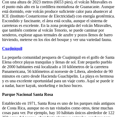
Con una altura de 2023 metros (6653 pies), el volcán Miravalles es
el punto más alto en la cordillera montañosa de Guanacaste. Aunque
está dormido, este volcán produce suficiente calor para abastecer al
ICE (Instituto Costarricense de Electricidad) con energía geotérmica.
Escondido y fascinante, el área está oculta, aunque el sistema de
carreteras es excelente. En la zona protegida del volcán Miravalles,
que también contiene al volcán Tenorio, se puede caminar por
senderos, explorar aguas termales de azufre y pozos llenos de barro
hirviendo, meterse en los ríos del bosque y ver una variedad fauna.
Cuajiniquil
La pequeña comunidad pesquera de Cuajiniquil en el golfo de Santa
Elena ofrece playas tranquilas y llenas de sol. Este pequeño pueblo
de 2000 habitantes está localizado a 10 kilómetros de la carretera
Panamericana, 56 kilómetros al noroeste de Libera, alrededor de 90
minutos en carro desde Hacienda Guachipelin. La playa es hermosa
y es una excelente oportunidad para un viaje corto. Aquí se puede ir
a nadar, hacer kayak, snorkeling e incluso buceo.
Parque Nacional Santa Rosa
Establecido en 1971, Santa Rosa es uno de los parques más antiguos
de Costa Rica, aunque no es tan visitados como otros, tiene muchas
cosas para ver. Por ejemplo, hay 10 hábitats únicos alrededor de 122