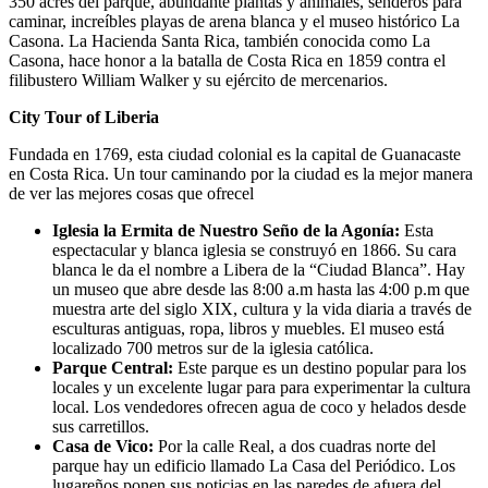
350 acres del parque, abundante plantas y animales, senderos para
caminar, increíbles playas de arena blanca y el museo histórico La
Casona. La Hacienda Santa Rica, también conocida como La
Casona, hace honor a la batalla de Costa Rica en 1859 contra el
filibustero William Walker y su ejército de mercenarios.
City Tour of Liberia
Fundada en 1769, esta ciudad colonial es la capital de Guanacaste
en Costa Rica. Un tour caminando por la ciudad es la mejor manera
de ver las mejores cosas que ofrecel
Iglesia la Ermita de Nuestro Seño de la Agonía:
Esta
espectacular y blanca iglesia se construyó en 1866. Su cara
blanca le da el nombre a Libera de la “Ciudad Blanca”. Hay
un museo que abre desde las 8:00 a.m hasta las 4:00 p.m que
muestra arte del siglo XIX, cultura y la vida diaria a través de
esculturas antiguas, ropa, libros y muebles. El museo está
localizado 700 metros sur de la iglesia católica.
Parque Central:
Este parque es un destino popular para los
locales y un excelente lugar para para experimentar la cultura
local. Los vendedores ofrecen agua de coco y helados desde
sus carretillos.
Casa de Vico:
Por la calle Real, a dos cuadras norte del
parque hay un edificio llamado La Casa del Periódico. Los
lugareños ponen sus noticias en las paredes de afuera del