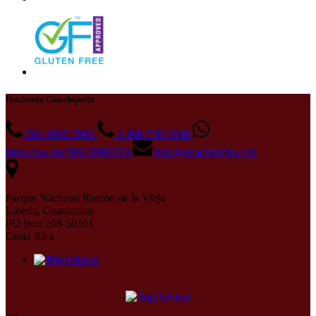
Hacienda Guachipelin
506-2690-2900
1-888-730-3840
https://wa.me/50626902900
info@guachipelin.com
Parque Nacional Rincón de la Vieja
Liberia, Guanacaste
PO Box 208-50101
Costa Rica