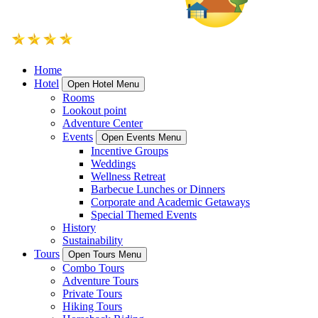
Home
Hotel
Open Hotel Menu
Rooms
Lookout point
Adventure Center
Events
Open Events Menu
Incentive Groups
Weddings
Wellness Retreat
Barbecue Lunches or Dinners
Corporate and Academic Getaways
Special Themed Events
History
Sustainability
Tours
Open Tours Menu
Combo Tours
Adventure Tours
Private Tours
Hiking Tours